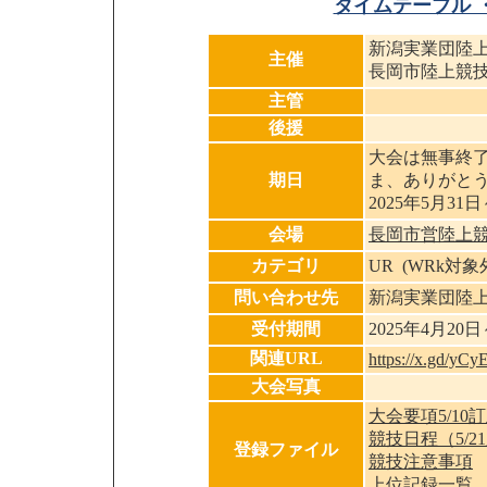
タイムテーブル 
新潟実業団陸
主催
長岡市陸上競
主管
後援
大会は無事終
期日
ま、ありがと
2025年5月31
会場
長岡市営陸上
カテゴリ
UR (WRk対
問い合わせ先
新潟実業団陸
受付期間
2025年4月20
関連URL
https://x.gd/yCy
大会写真
大会要項5/1
競技日程（5/2
登録ファイル
競技注意事項
上位記録一覧